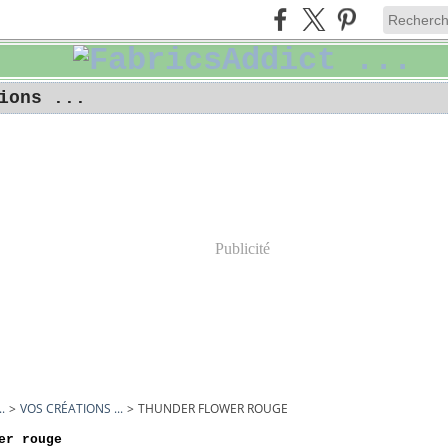
ions ...
Publicité
.
>
VOS CRÉATIONS ...
>
THUNDER FLOWER ROUGE
er rouge