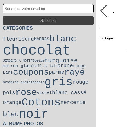
CATÉGORIES
blanc
Partager
fleuri
écru
MADRAS
chocolat
turquoise
JERSEYS A MOTIFS
beige
prune
marron glacé
taupe
café au lait
coupons
rayé
parme
Lins
gris
rouge
broderie anglaise
anis
rose
pois
blanc cassé
violet
Cotons
orange
mercerie
noir
bleu
ALBUMS PHOTOS