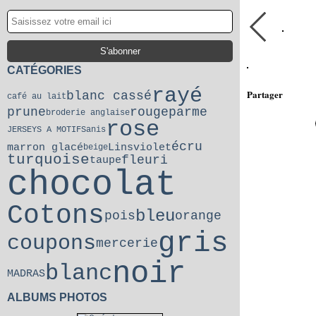
CATÉGORIES
rayé
Partager
blanc cassé
café au lait
prune
rouge
parme
broderie anglaise
rose
JERSEYS A MOTIFS
anis
écru
marron glacé
Lins
violet
beige
turquoise
fleuri
taupe
chocolat
Cotons
bleu
pois
orange
gris
coupons
mercerie
noir
blanc
MADRAS
ALBUMS PHOTOS