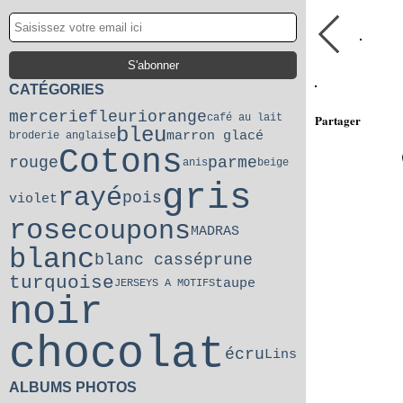
CATÉGORIES
mercerie
fleuri
orange
café au lait
Partager
bleu
marron glacé
broderie anglaise
Cotons
rouge
parme
anis
beige
gris
rayé
pois
violet
rose
coupons
MADRAS
blanc
blanc cassé
prune
turquoise
taupe
JERSEYS A MOTIFS
noir
chocolat
écru
Lins
ALBUMS PHOTOS