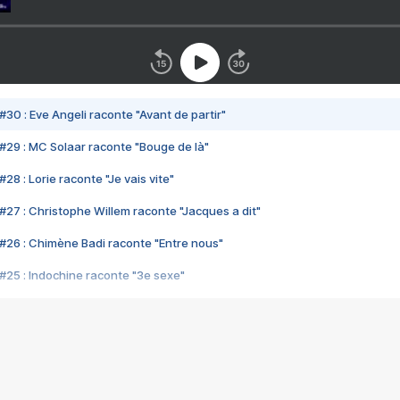
#30 : Eve Angeli raconte "Avant de partir"
#29 : MC Solaar raconte "Bouge de là"
28 : Lorie raconte "Je vais vite"
#27 : Christophe Willem raconte "Jacques a dit"
#26 : Chimène Badi raconte "Entre nous"
#25 : Indochine raconte "3e sexe"
#24 : Zaho raconte "C'est chelou"
#23 : Patrick Bruel raconte "Au café des délices"
#22 : Kyo raconte "Le chemin"