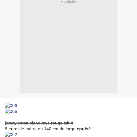
Publicité
jersey coton blanc rayé rouge
t
shirt
9 euros le mètre en 140 cm de large
épuisé