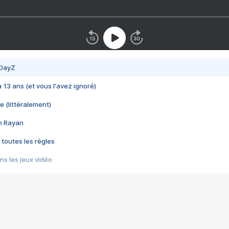
 DayZ
 a 13 ans (et vous l'avez ignoré)
e (littéralement)
im Rayan
 toutes les règles
s les jeux vidéo
us choquant de Rockstar ? - Le scandale BULLY
e plus moche de Steam
du RÊVE tourne au CAUCHEMAR